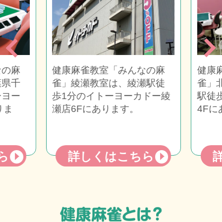
の麻
健康麻雀教室「みんなの麻
健康
県千
雀」綾瀬教室は、綾瀬駅徒
雀」
ヨー
歩1分のイトーヨーカドー綾
駅徒
りま
瀬店6Fにあります。
4Fに
ら
詳しくはこちら