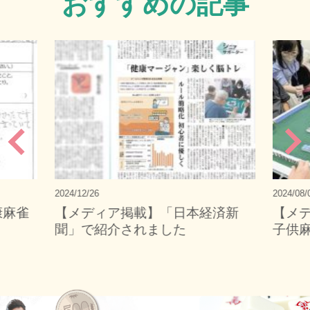
おすすめの記事
2024/12/26
2024/08/
康麻雀
【メディア掲載】「日本経済新
【メ
聞」で紹介されました
子供