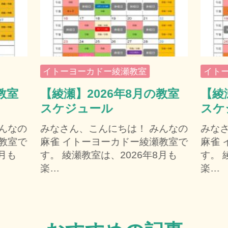
イトーヨーカドー綾瀬教室
イト
教室
【綾瀬】2026年8月の教室
【綾
スケジュール
スケ
んなの
みなさん、こんにちは！ みんなの
みな
教室で
麻雀 イトーヨーカドー綾瀬教室で
麻雀
6月も
す。 綾瀬教室は、2026年8月も
す。 
楽…
楽…