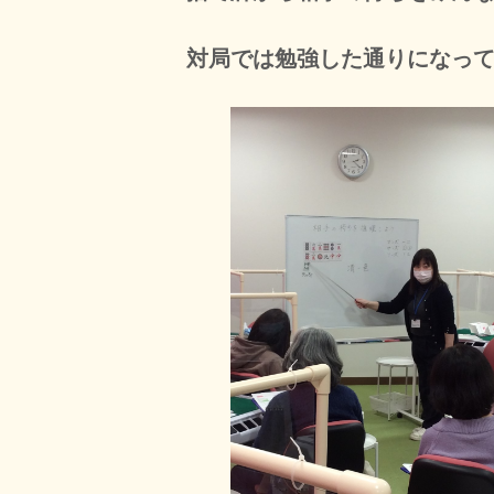
対局では勉強した通りになっ