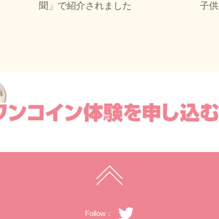
子供麻雀教室が紹介されました
ート
Follow：