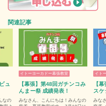
関連記事
イトーヨーカドー幕張教室
イト
デビュ
【幕張】第48回ガチンコみ
【幕
んまー祭 成績発表！
スケ
んなの
みなさん、こんにちは！みんなの
みな