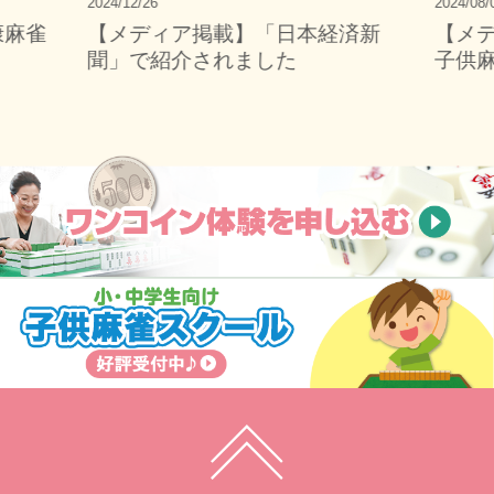
2024/12/26
2024/08/
康麻雀
【メディア掲載】「日本経済新
【メ
聞」で紹介されました
子供