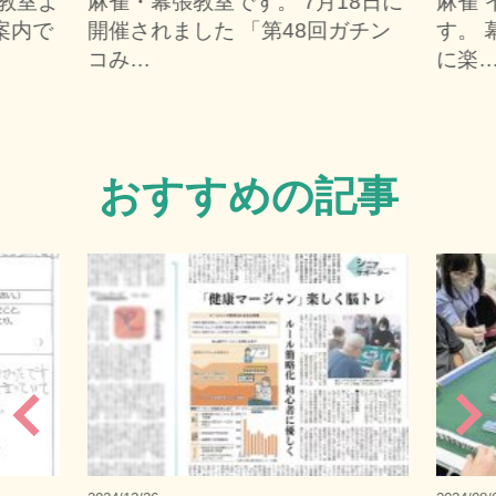
教室よ
麻雀・幕張教室です。 7月18日に
麻雀
案内で
開催されました 「第48回ガチン
す。 
コみ…
に楽
おすすめの記事