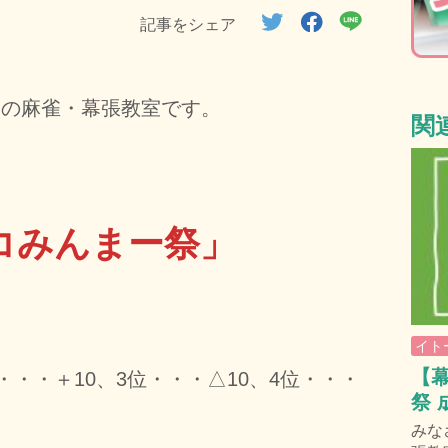
記事をシェア
なの麻雀・幕張教室です。
関
コみんまー祭」
イト
【
・・・＋10、3位・・・△10、4位・・・
祭 
みな