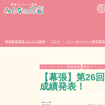
健康麻雀教室 みんなの麻雀
ブログ
イトーヨーカドー幕張教室
,
イトーヨーカドー幕張教室
教室イベント
【幕張】第26
成績発表！