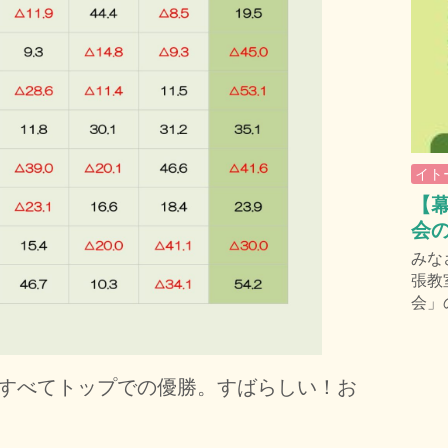
イト
【幕
会
みな
張教
会」
回戦すべてトップでの優勝。すばらしい！お