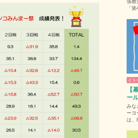
張教
「第
イト
【幕
ー
みな
ーヨ
は、