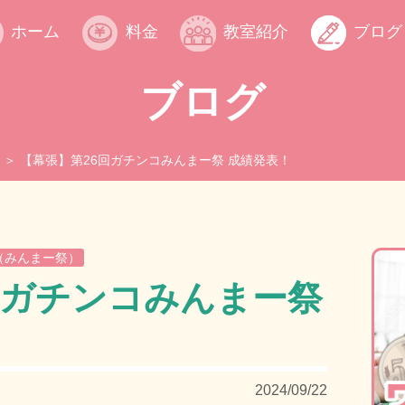
ホーム
料金
教室紹介
ブログ
ブログ
【幕張】第26回ガチンコみんまー祭 成績発表！
（みんまー祭）
回ガチンコみんまー祭
2024/09/22