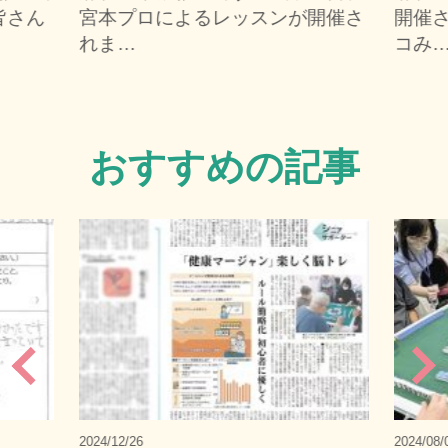
皆さん
宮本プロによるレッスンが開催さ
開催さ
れま…
コみ
おすすめの記事
2024/12/26
2024/08/