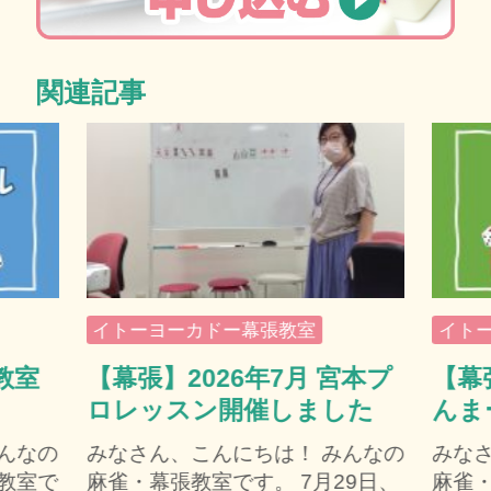
関連記事
イトーヨーカドー幕張教室
イト
教室
【幕張】2026年7月 宮本プ
【幕
ロレッスン開催しました
んま
んなの
みなさん、こんにちは！ みんなの
みな
教室で
麻雀・幕張教室です。 7月29日、
麻雀・