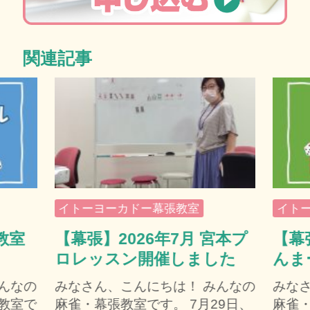
関連記事
イトーヨーカドー幕張教室
イト
教室
【幕張】2026年7月 宮本プ
【幕
ロレッスン開催しました
んま
んなの
みなさん、こんにちは！ みんなの
みな
教室で
麻雀・幕張教室です。 7月29日、
麻雀・