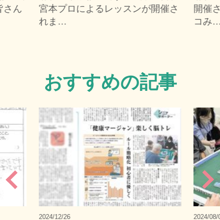
皆さん
宮本プロによるレッスンが開催さ
開催さ
れま…
コみ
おすすめの記事
2024/12/26
2024/08/