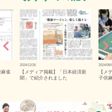
2024/12/26
2024/08/
康麻雀
【メディア掲載】「日本経済新
【メ
聞」で紹介されました
子供