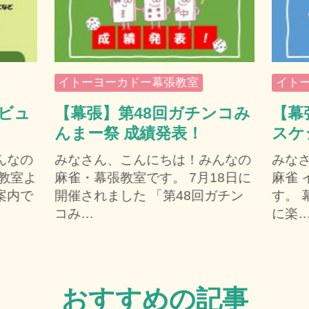
イトーヨーカドー幕張教室
イト
デビュ
【幕張】第48回ガチンコみ
【幕
んまー祭 成績発表！
スケ
んなの
みなさん、こんにちは！みんなの
みな
教室よ
麻雀・幕張教室です。 7月18日に
麻雀
案内で
開催されました 「第48回ガチン
す。 
コみ…
に楽
おすすめの記事