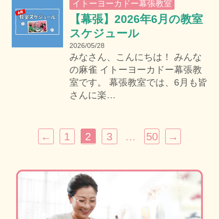
イトーヨーカドー幕張教室
【幕張】2026年6月の教室
スケジュール
2026/05/28
みなさん、こんにちは！ みんな
の麻雀 イトーヨーカドー幕張教
室です。 幕張教室では、6月も皆
さんに楽…
投
稿
←
1
2
3
…
50
→
ナ
ビ
ゲ
ー
シ
ョ
ン