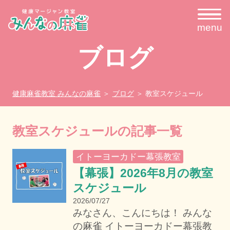
menu
ブログ
健康麻雀教室 みんなの麻雀
ブログ
教室スケジュール
教室スケジュールの記事一覧
イトーヨーカドー幕張教室
【幕張】2026年8月の教室
スケジュール
2026/07/27
みなさん、こんにちは！ みんな
の麻雀 イトーヨーカドー幕張教