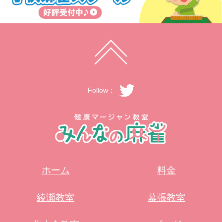
Follow：
ホーム
料金
綾瀬教室
幕張教室