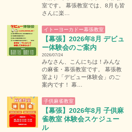
室です。 幕張教室では、8月も皆
さんに楽…
イトーヨーカドー幕張教室
【幕張】2026年8月 デビュ
ー体験会のご案内
2026/07/24
みなさん、こんにちは！みんな
の麻雀・幕張教室です。 幕張教
室より「デビュー体験会」のご
案内です！ 幕…
子供麻雀教室
【幕張】2026年8月 子供麻
雀教室 体験会スケジュー
ル