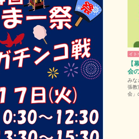
イト
【幕
会
みな
張教
会」