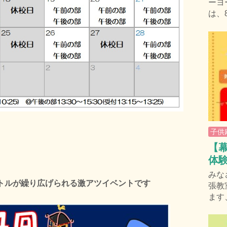
ーヨ
は、
子供
【幕
体
みな
トルが繰り広げられる激アツイベントです
張教
ます