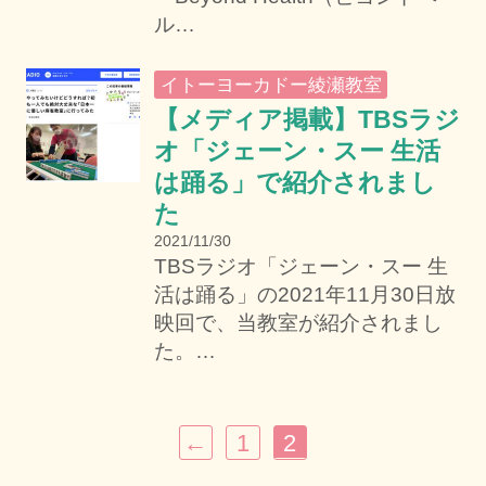
ル…
イトーヨーカドー綾瀬教室
【メディア掲載】TBSラジ
オ「ジェーン・スー 生活
は踊る」で紹介されまし
た
2021/11/30
TBSラジオ「ジェーン・スー 生
活は踊る」の2021年11月30日放
映回で、当教室が紹介されまし
た。…
投
稿
←
1
2
ナ
ビ
ゲ
ー
シ
ョ
ン