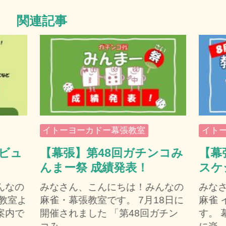
関連記事
イトーヨーカドー幕張教室
イト
デビュ
【幕張】第48回ガチンコみ
【幕
んまー祭 成績発表！
スケ
んなの
みなさん、こんにちは！みんなの
みな
教室よ
麻雀・幕張教室です。 7月18日に
麻雀
案内で
開催されました 「第48回ガチン
す。 