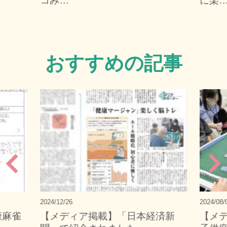
コみ…
に楽
おすすめの記事
2024/12/26
2024/08/
康麻雀
【メディア掲載】「日本経済新
【メ