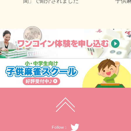
聞」で紹介されました
子供
Follow：