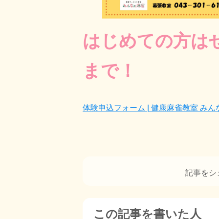
はじめての方は
まで！
体験申込フォーム | 健康麻雀教室 みんなの麻雀 
記事をシ
この記事を書いた人