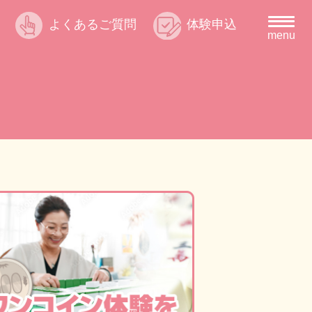
よくあるご質問
体験申込
menu