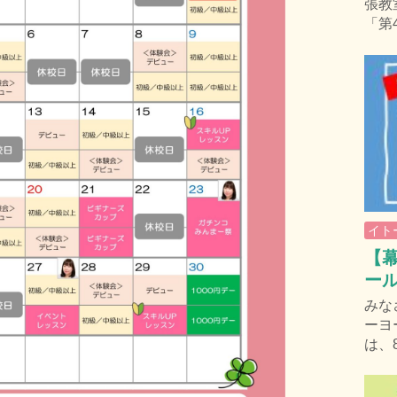
張教
「第
イト
【幕
ー
みな
ーヨ
は、