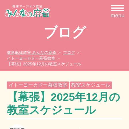
menu
ブログ
健康麻雀教室 みんなの麻雀
ブログ
イトーヨーカドー幕張教室
【幕張】2025年12月の教室スケジュール
イトーヨーカドー幕張教室
教室スケジュール
,
【幕張】2025年12月の
教室スケジュール