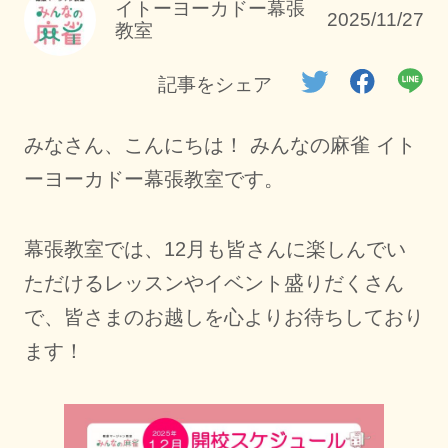
イトーヨーカドー幕張
2025/11/27
教室
記事をシェア
みなさん、こんにちは！ みんなの麻雀 イト
ーヨーカドー幕張教室です。
幕張教室では、12月も皆さんに楽しんでい
ただけるレッスンやイベント盛りだくさん
で、皆さまのお越しを心よりお待ちしており
ます！